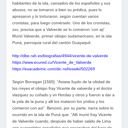
habitantes de la isla, cansados de los españoles y sus
abusos, no se tomaron a bien su prédica, pues lo
apresaron y lo torturaron, según cuentan varios
cronistas, para luego comérselo. Uno de los cronistas,
xxx, precisa que a Valverde se lo comieron ‘con ají’.
Murió Valverde, primer obispo sudamericano, en la isla
Puná, parroquia rural del cantón Guayaquil.
http://dbe.rah.es/biografias/4944/vicente-de-valverde
https://www.ecured.cu/Vicente_de_Valverde
https://esacademic.com/dic.nsf/eswiki/502269
Según Borregan [1565]: “Aviase fuydo de la cibdad de
los rreyes el obispo fray Vicente de valverde y el doctor
vlazquez su cuñado y vn Hordas y otros y fueron a dar a
la ysla de la puna y alli los mataron los yndios y los
comieron con axi”. Benzoni, por su parte, narra sobre lo
ocurrido en la isla de Puná que: “Allí murió fray Vicente
de Valverde cuando, después de haber salido de Lima
con cuarentidos españoles que escapaban del furor de