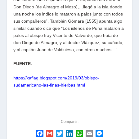
Don Diego (de Almagro el Mozo),…llegó a la isla donde
una noche los indios lo mataron a palos junto con todos
sus compañeros”. También Gómara [1555] apunta algo
similar cuando dice que “Los isleños de Puna mataron a
palos al obispo fray Vicente de Valverde, que huía de
don Diego de Almagro, y al doctor Vlázquez, su cuñado,
y al capitán Juan de Valdiuieso, con otros muchos…”.
FUENTE:
https://xaflag.blogspot.com/2019/03/obispo-
sudamericano-las-finas-hierbas.html
Compartir:
F
G
T
L
W
E
M