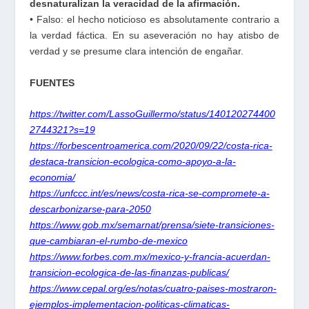
desnaturalizan la veracidad de la afirmación.
• Falso: el hecho noticioso es absolutamente contrario a
la verdad fáctica. En su aseveración no hay atisbo de
verdad y se presume clara intención de engañar.
FUENTES
https://twitter.com/LassoGuillermo/status/140120274400
2744321?s=19
https://forbescentroamerica.com/2020/09/22/costa-rica-
destaca-transicion-ecologica-como-apoyo-a-la-
economia/
https://unfccc.int/es/news/costa-rica-se-compromete-a-
descarbonizarse-para-2050
https://www.gob.mx/semarnat/prensa/siete-transiciones-
que-cambiaran-el-rumbo-de-mexico
https://www.forbes.com.mx/mexico-y-francia-acuerdan-
transicion-ecologica-de-las-finanzas-publicas/
https://www.cepal.org/es/notas/cuatro-paises-mostraron-
ejemplos-implementacion-politicas-climaticas-