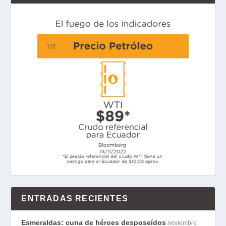
o
e
d
A
n
o
r
I
p
g
k
n
p
e
r
ENTRADAS RECIENTES
Esmeraldas: cuna de héroes desposeídos
noviembre