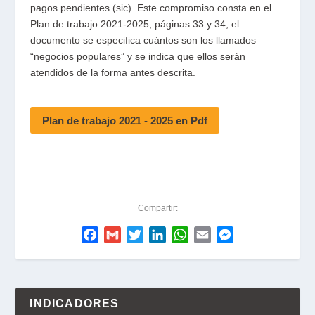
pagos pendientes (sic). Este compromiso consta en el
Plan de trabajo 2021-2025, páginas 33 y 34; el
documento se especifica cuántos son los llamados
“negocios populares” y se indica que ellos serán
atendidos de la forma antes descrita.
Plan de trabajo 2021 - 2025 en Pdf
Compartir:
F
G
T
L
W
E
M
a
m
w
i
h
m
e
c
a
i
n
a
a
s
e
i
t
k
t
i
s
b
l
t
e
s
l
e
INDICADORES