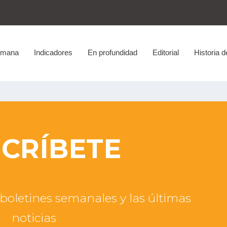
emana
Indicadores
En profundidad
Editorial
Historia d
CRÍBETE
 boletines semanales y las últimas
noticias