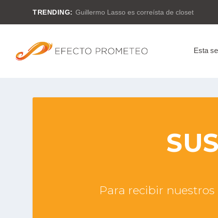
TRENDING:
Guillermo Lasso es correísta de closet
Esta s
SUS
Para recibir nuestros