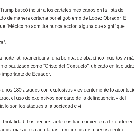
rump buscó incluir a los carteles mexicanos en la lista de
mado de manera cortante por el gobierno de López Obrador. El
que “México no admitirá nunca acción alguna que signifique
a”.
ra norte latinoamericana, una bomba dejaba cinco muertos y má
rio bautizado como “Cristo del Consuelo”, ubicado en la ciuda
s importante de Ecuador.
ís unos 180 ataques con explosivos y evidentemente lo acontec
rgo, el uso de explosivos por parte de la delincuencia y del
a lo son los ataques a la sociedad civil.
n brutalidad. Los hechos violentos han convertido a Ecuador en
 años: masacres carcelarias con cientos de muertos dentro,