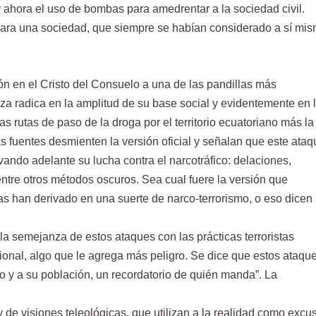
 ahora el uso de bombas para amedrentar a la sociedad civil.
y para una sociedad, que siempre se habían considerado a sí mi
ión en el Cristo del Consuelo a una de las pandillas más
rza radica en la amplitud de su base social y evidentemente en 
as rutas de paso de la droga por el territorio ecuatoriano más la
s fuentes desmienten la versión oficial y señalan que este ataq
vando adelante su lucha contra el narcotráfico: delaciones,
entre otros métodos oscuros. Sea cual fuere la versión que
as han derivado en una suerte de narco-terrorismo, o eso dicen
la semejanza de estos ataques con las prácticas terroristas
cional, algo que le agrega más peligro. Se dice que estos ataqu
o y a su población, un recordatorio de quién manda”. La
y de visiones teleológicas, que utilizan a la realidad como excu