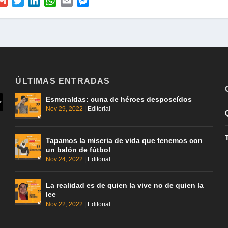
G
T
L
W
E
M
m
w
i
h
m
e
a
i
n
a
a
s
i
t
k
t
i
s
l
t
e
s
l
e
e
d
A
n
r
I
p
g
ÚLTIMAS ENTRADAS
n
p
e
r
Esmeraldas: cuna de héroes desposeídos
Nov 29, 2022
|
Editorial
Tapamos la miseria de vida que tenemos con
un balón de fútbol
Nov 24, 2022
|
Editorial
La realidad es de quien la vive no de quien la
lee
Nov 22, 2022
|
Editorial