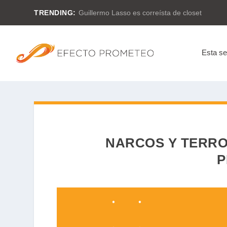
TRENDING:
Guillermo Lasso es correísta de closet
Esta s
NARCOS Y TERRO
P