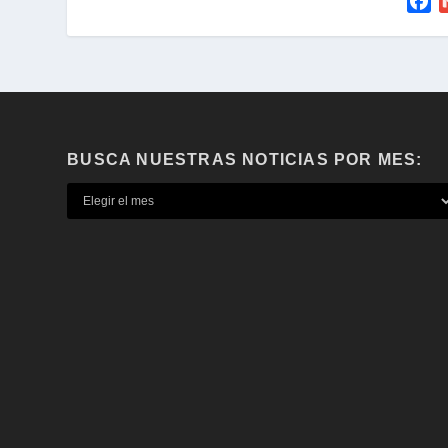
F
a
c
e
b
o
o
BUSCA NUESTRAS NOTICIAS POR MES:
k